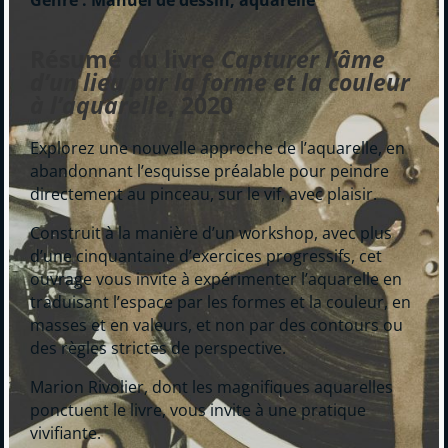
Genre : Manuel de dessin, aquarelle
Résumé du livre
Capturer l’âme
d’un lieu par la forme et la couleur
à l’aquarelle
, 2020
Explorez une nouvelle approche de l’aquarelle, en
abandonnant l’esquisse préalable pour peindre
directement au pinceau, sur le vif, avec plaisir.
Construit à la manière d’un workshop, avec plus
d’une cinquantaine d’exercices progressifs, cet
ouvrage vous invite à expérimenter l’aquarelle en
traduisant l’espace par les formes et la couleur, en
masses et en valeurs, et non par des contours ou
des règles strictes de perspective.
Marion Rivolier, dont les magnifiques aquarelles
ponctuent le livre, vous invite à une pratique
vivifiante.