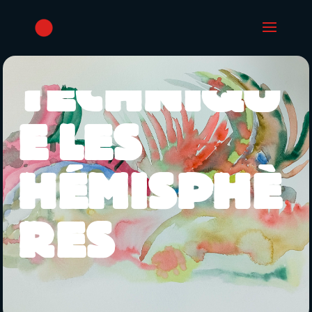
MULTI-
TECHNIQU
E LES
HÉMISPHÈ
RES