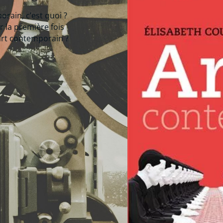
orain, c’est quoi ?
r la première fois
art contemporain ?