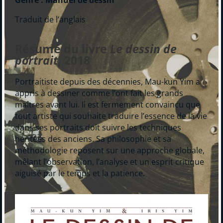
Genre : Manuel de dessin
Traduit de l’anglais
Résumé du livre
Le dessin de
portrait
, 2018
Portraitiste depuis des décennies, Mau-kun Yim a
appris à dessiner comme l’ont fait les grands
maîtres avant lui. Il est fermement convaincu que
tout artiste qui souhaite traduire l’essence de la vie
dans ses portraits doit suivre les techniques
héritées des anciens. Sa philosophie et sa
méthodologie reposent sur une approche globale,
mêlant l’observation, l’analyse et un esprit critique
aiguisé par le temps et la patience.