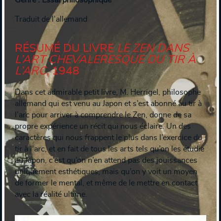
Genre : Essai philosophique
Traduit de l’allemand
RÉSUMÉ DU LIVRE
LE ZEN DANS
L’ART CHEVALERESQUE DU TIR À
L’ARC
, 1948
Dans cet admirable petit livre, M. Herrigel, philosophe
allemand qui est venu au Japon et s’est abonné au tir à
l’arc pour arriver à comprendre le Zen, donne de sa
propre expérience un récit qui nous éclaire. Un des
caractères qui nous frappent le plus dans l’exercice du
tir à l’arc, et en fait de tous les arts tels qu’on les étudie
au Japon, c’est qu’on n’en attend pas des jouissances
uniquement esthétiques, mais qu’on y voit un moyen
de former le mental, et même de le mettre en contact
avec la réalité ultime.