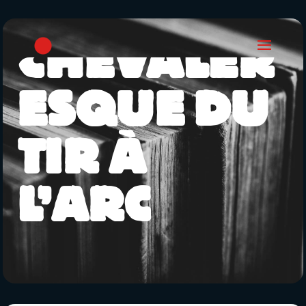
L’ART
CHEVALER
ESQUE DU
TIR À
L’ARC